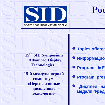
Topics offered
th
15
SID Symposium
Информацион
“Advanced Display
Technologies”
Program -
in 
15-й международный
Program, prese
симпозиум
«Перспективные
Дисплеи на
дисплейные
медали Фред
технологии»